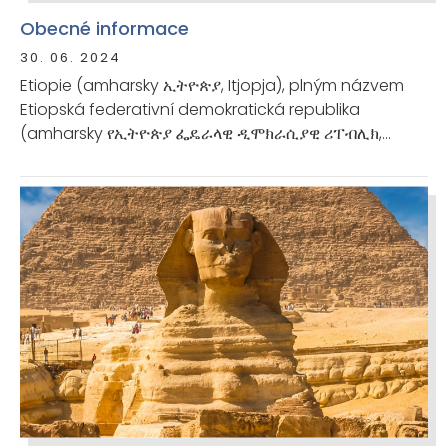
Obecné informace
30. 06. 2024
Etiopie (amharsky ኢትዮጵያ, Itjopja), plným názvem
Etiopská federativní demokratická republika
(amharsky የኢትዮጵያ ፌዴራላዊ ዲሞክራሲያዊ ሪፐብሊክ,
Je’Itjop’ja federalawi dimokrasijawi ripeblik), též
Habeš, je vnitrozemský stát v Africkém rohu ve
východní Africe. Na severu sousedí s Eritrejí, na
východě s Džibutskem a Somálskem, na jihu s Keňou
a na západě se Súdánem a Jižním Súdánem. Podle
odhadů z roku 2010 žilo v Etiopii 82 101 998 a v r. 2017
už 105 350 020 obyvatel. Hlavním městem je Addis
Abeba, úředním jazykem federace je amharština.