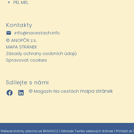
PEL MEL
Kontakty
info@nacestach.info
©
ANOPČR z.s.
MAPA STRÁNEK
Zásady ochrany osobních údajů
Spravovat cookies
Sdílejte s námi
mapa stránek
© Magazín Na cestách
Webové stránky zdarma
od
BANAN.CZ
|
Ostravski Tvorba webových stránek
|
Přihlásit se
|