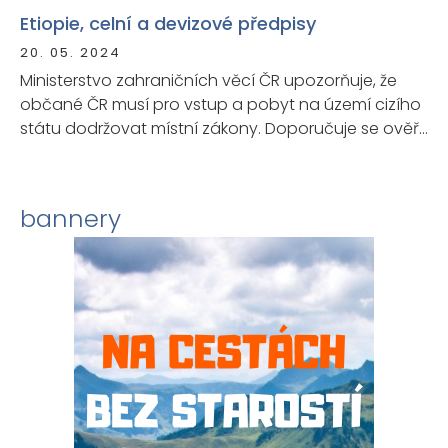
Etiopie, celní a devizové předpisy
20. 05. 2024
Ministerstvo zahraničních věcí ČR upozorňuje, že
občané ČR musí pro vstup a pobyt na území cizího
státu dodržovat místní zákony. Doporučuje se ověřit
si u zastupitelského úřadu daného státu aktuální
podmínky pro vstup a pobyt.
bannery