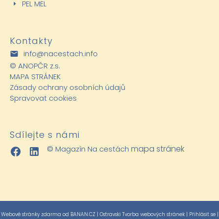
PEL MEL
Kontakty
info@nacestach.info
©
ANOPČR z.s.
MAPA STRÁNEK
Zásady ochrany osobních údajů
Spravovat cookies
Sdílejte s námi
mapa stránek
© Magazín Na cestách
Webové stránky zdarma
od
BANAN.CZ
|
Ostravski Tvorba webových stránek
|
Přihlásit se
|