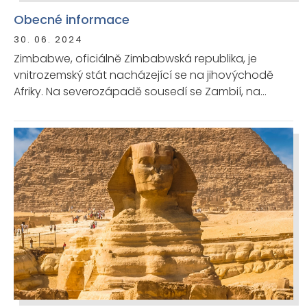
Obecné informace
30. 06. 2024
Zimbabwe, oficiálně Zimbabwská republika, je
vnitrozemský stát nacházející se na jihovýchodě
Afriky. Na severozápadě sousedí se Zambií, na
východě s Mosambikem, na jihu s Jihoafrickou
republikou a na jihozápadě s Botswanou.