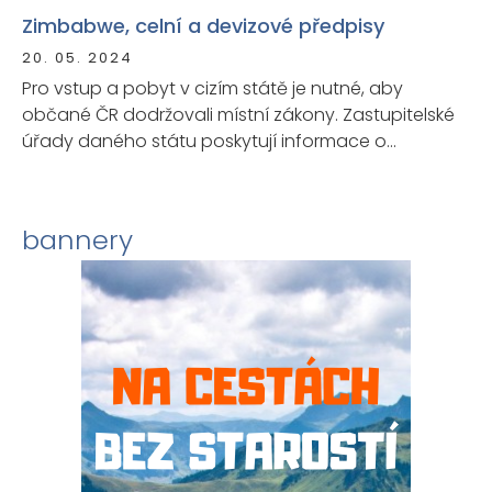
Zimbabwe, celní a devizové předpisy
20. 05. 2024
Pro vstup a pobyt v cizím státě je nutné, aby
občané ČR dodržovali místní zákony. Zastupitelské
úřady daného státu poskytují informace o
podmínkách vstupu a pobytu, proto Ministerstvo
zahraničních věcí ČR doporučuje ověřit si tyto
informace před cestou.
bannery