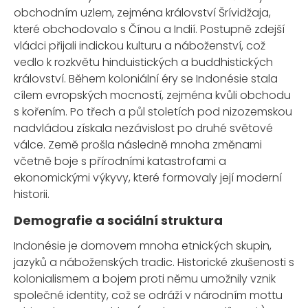
obchodním uzlem, zejména království Šrívidžaja,
které obchodovalo s Čínou a Indií. Postupně zdejší
vládci přijali indickou kulturu a náboženství, což
vedlo k rozkvětu hinduistických a buddhistických
království. Během koloniální éry se Indonésie stala
cílem evropských mocností, zejména kvůli obchodu
s kořením. Po třech a půl stoletích pod nizozemskou
nadvládou získala nezávislost po druhé světové
válce. Země prošla následně mnoha změnami
včetně boje s přírodními katastrofami a
ekonomickými výkyvy, které formovaly její moderní
historii.
Demografie a sociální struktura
Indonésie je domovem mnoha etnických skupin,
jazyků a náboženských tradic. Historické zkušenosti s
kolonialismem a bojem proti němu umožnily vznik
společné identity, což se odráží v národním mottu