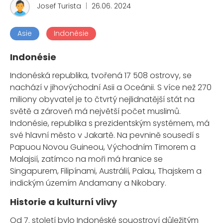
Josef Turista
|
26.06. 2024
Asie
Indonésie
Indonésie
Indonéská republika, tvořená 17 508 ostrovy, se
nachází v jihovýchodní Asii a Oceánii. S více než 270
miliony obyvatel je to čtvrtý nejlidnatější stát na
světě a zároveň má největší počet muslimů.
Indonésie, republika s prezidentským systémem, má
své hlavní město v Jakartě. Na pevnině sousedí s
Papuou Novou Guineou, Východním Timorem a
Malajsií, zatímco na moři má hranice se
Singapurem, Filipínami, Austrálií, Palau, Thajskem a
indickým územím Andamany a Nikobary.
Historie a kulturní vlivy
Od 7. století bylo Indonéské souostroví důležitým