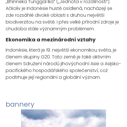
„Bhinneka Tunggal Ika“ („Jednota v rozdílnosti“).
Ačkoliv je Indonésie hustě osídlená, nacházejí se
zde rozsáhlé divoké oblasti s druhou největší
biodiverzitou na světě. I přes velké přírodní zdroje je
chudoba stále významným problémem.
Ekonomika a mezinárodní vztahy
Indonésie, která je 19. největší ekonomikou světa, je
členem skupiny G20. Tato země je také aktivním
členem Sdružení národů jihovýchodní Asie a Asijsko-
pacifického hospodářského společenství, což
podtrhuje její regionální a globální význam.
bannery