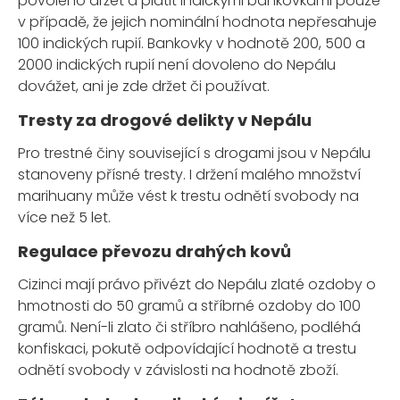
povoleno držet a platit indickými bankovkami pouze
v případě, že jejich nominální hodnota nepřesahuje
100 indických rupií. Bankovky v hodnotě 200, 500 a
2000 indických rupií není dovoleno do Nepálu
dovážet, ani je zde držet či používat.
Tresty za drogové delikty v Nepálu
Pro trestné činy související s drogami jsou v Nepálu
stanoveny přísné tresty. I držení malého množství
marihuany může vést k trestu odnětí svobody na
více než 5 let.
Regulace převozu drahých kovů
Cizinci mají právo přivézt do Nepálu zlaté ozdoby o
hmotnosti do 50 gramů a stříbrné ozdoby do 100
gramů. Není-li zlato či stříbro nahlášeno, podléhá
konfiskaci, pokutě odpovídající hodnotě a trestu
odnětí svobody v závislosti na hodnotě zboží.