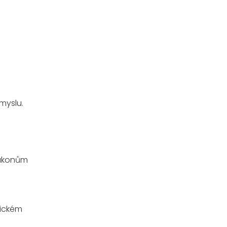
myslu.
zákonům
lickém