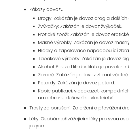
Zákazy dovozu:
Drogy:
Zakázán je dovoz drog a dalších
Žvýkačky:
Zakázán je dovoz žvýkaček.
Erotické zboží:
Zakázán je dovoz erotické
Masné výrobky:
Zakázán je dovoz masný
Hračky a zapalovače napodobující zbra
Tabákové výrobky:
Zakázán je dovoz cig
Alkohol:
Pouze 1 litr destilátu je povolen
Zbraně:
Zakázán je dovoz zbraní včetně 
Petardy:
Zakázán je dovoz petard.
Kopie publikací, videokazet, kompaktních
na ochranu duševního vlastnictví.
Tresty za porušení:
Za držení a převážení drog
Léky:
Osobám přivážejícím léky pro svou oso
jazyce.