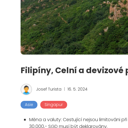
Filipíny, Celní a devizové
Josef Turista
|
16. 5. 2024
Asie
Singapur
Měna a valuty:
Cestující nejsou limitováni p
30.000,- SGD musí být deklarovány.