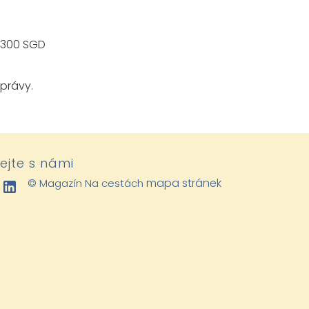
 300 SGD
právy.
lejte s námi
mapa stránek
© Magazín Na cestách