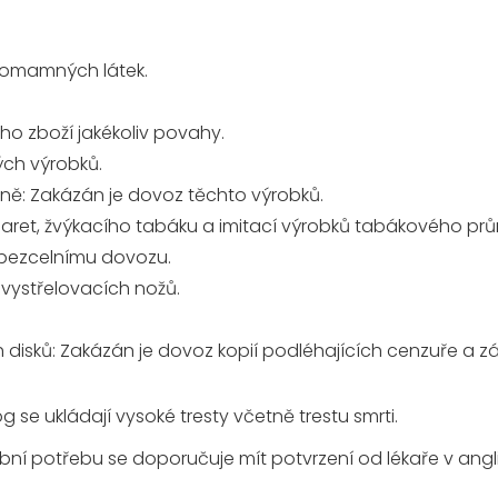
 omamných látek.
ho zboží jakékoliv povahy.
ch výrobků.
ně:
Zakázán je dovoz těchto výrobků.
aret, žvýkacího tabáku a imitací výrobků tabákového prů
 k bezcelnímu dovozu.
vystřelovacích nožů.
 disků:
Zakázán je dovoz kopií podléhajících cenzuře a 
 se ukládají vysoké tresty včetně trestu smrti.
bní potřebu se doporučuje mít potvrzení od lékaře v ang