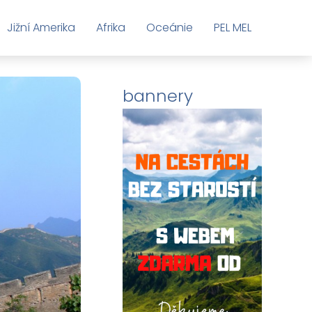
Jižní Amerika
Afrika
Oceánie
PEL MEL
bannery
Toplist