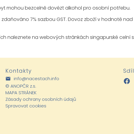
yt mohou bezcelně dovézt alkohol pro osobní potřebu.
 zdaňováno 7% sazbou GST. Dovoz zboží v hodnotě nad
ích naleznete na webových stránkách singapurské celní s
Kontakty
Sdí
info@nacestach.info
©
ANOPČR z.s.
MAPA STRÁNEK
Zásady ochrany osobních údajů
Spravovat cookies