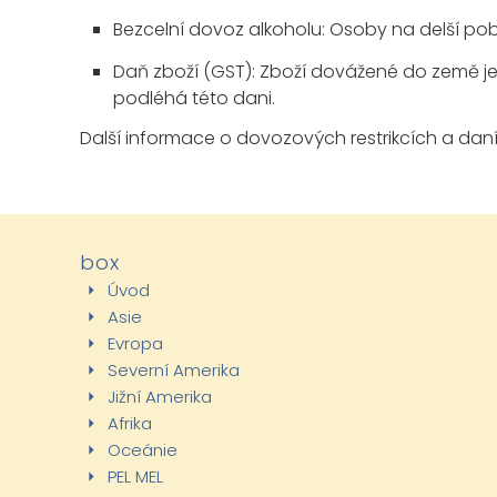
Bezcelní dovoz alkoholu:
Osoby na delší pob
Daň zboží (GST):
Zboží dovážené do země je
podléhá této dani.
Další informace o dovozových restrikcích a dan
box
Úvod
Asie
Evropa
Severní Amerika
Jižní Amerika
Afrika
Oceánie
PEL MEL