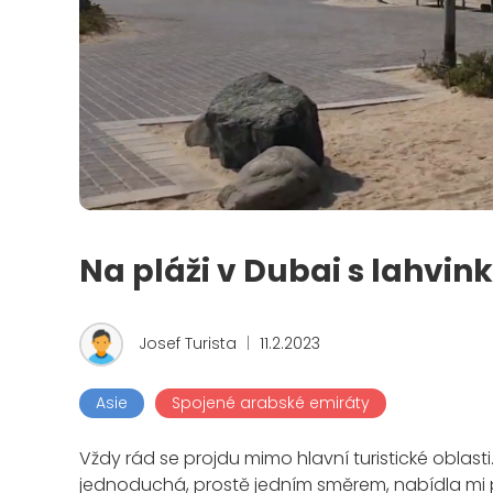
Na pláži v Dubai s lahvink
Josef Turista
|
11.2.2023
Asie
Spojené arabské emiráty
Vždy rád se projdu mimo hlavní turistické oblast
jednoduchá, prostě jedním směrem, nabídla mi př