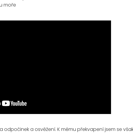
e u moře
na odpočinek a osvěžení. K mému překvapení jsem se však 