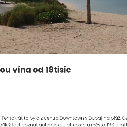
ou vína od 18tisic
i. Tentokrát to bylo z centra Downtown v Dubaji na pláž. C
íležitost poznat autentickou atmosféru města. Přišlo mi t