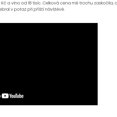
 a víno od 18 tisíc. Celková cena mě trochu zaskočila, a
bral v potaz při příští návštěvě.