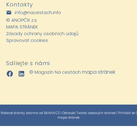
Kontakty
info@nacestach.info
©
ANOPČR z.s.
MAPA STRÁNEK
Zásady ochrany osobních údajů
Spravovat cookies
Sdílejte s námi
mapa stránek
© Magazín Na cestách
Webové stránky zdarma
od
BANAN.CZ
|
Ostravski Tvorba webových stránek
|
Přihlásit se
|
mapa stránek