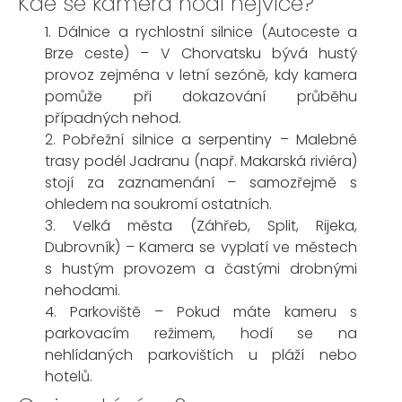
Kde se kamera hodí nejvíce?
1. Dálnice a rychlostní silnice (Autoceste a
Brze ceste) – V Chorvatsku bývá hustý
provoz zejména v letní sezóně, kdy kamera
pomůže při dokazování průběhu
případných nehod.
2. Pobřežní silnice a serpentiny – Malebné
trasy podél Jadranu (např. Makarská riviéra)
stojí za zaznamenání – samozřejmě s
ohledem na soukromí ostatních.
3. Velká města (Záhřeb, Split, Rijeka,
Dubrovník) – Kamera se vyplatí ve městech
s hustým provozem a častými drobnými
nehodami.
4. Parkoviště – Pokud máte kameru s
parkovacím režimem, hodí se na
nehlídaných parkovištích u pláží nebo
hotelů.