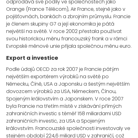
odprodává své podíly ve společnostech jako
Orange (France Télécom), Air France, stejně jako v
pojišťovnách, bankách a zbrojním průmyslu. Francie
je členem skupiny G7 a její ekonomika je pátá
největší na světě. V roce 2002 přestala používat
svou historickou měnu francouzský frank a v rámci
Evropské měnové unie přijala společnou měnu euro.
Export a investice
Podle údajů OECD za rok 2007 je Francie pátým
největším exportérem výrobků na světě po
Německu, Číně, USA a Japonsku a šestým největším
dovozcem výrobků za USA, Německem, Čínou,
Spojeným královstvím a Japonskem. V roce 2007
byla Francie na třetím místě v získávání přímých
zahraničních investic s téměř 158 miliardami USD
zahraničních investic, za USA a Spojeným
královstvím. Francouzské společnosti investovaly ve
stejném období 224,6 miliard USD v zahraničí, což