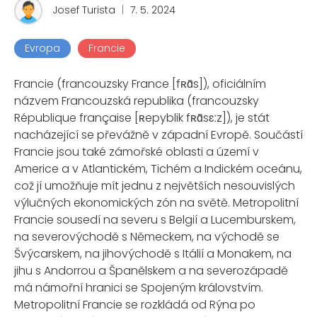
Josef Turista
|
7. 5. 2024
Evropa
Francie
Francie (francouzsky France [fʀɑ̃s]), oficiálním
názvem Francouzská republika (francouzsky
République française [ʀepyblik fʀɑ̃sɛːz]), je stát
nacházející se převážně v západní Evropě. Součástí
Francie jsou také zámořské oblasti a území v
Americe a v Atlantickém, Tichém a Indickém oceánu,
což jí umožňuje mít jednu z největších nesouvislých
výlučných ekonomických zón na světě. Metropolitní
Francie sousedí na severu s Belgií a Lucemburskem,
na severovýchodě s Německem, na východě se
Švýcarskem, na jihovýchodě s Itálií a Monakem, na
jihu s Andorrou a Španělskem a na severozápadě
má námořní hranici se Spojeným královstvím.
Metropolitní Francie se rozkládá od Rýna po