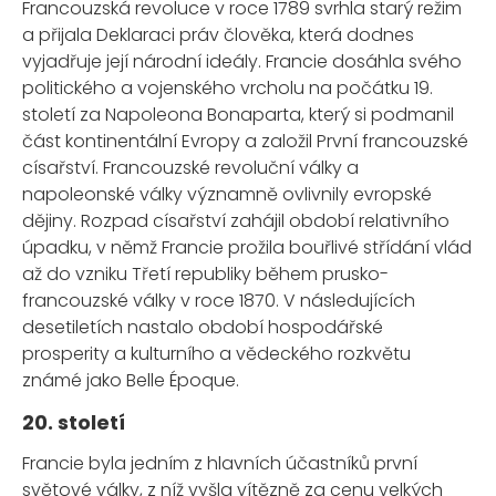
Francouzská revoluce v roce 1789 svrhla starý režim
a přijala Deklaraci práv člověka, která dodnes
vyjadřuje její národní ideály. Francie dosáhla svého
politického a vojenského vrcholu na počátku 19.
století za Napoleona Bonaparta, který si podmanil
část kontinentální Evropy a založil První francouzské
císařství. Francouzské revoluční války a
napoleonské války významně ovlivnily evropské
dějiny. Rozpad císařství zahájil období relativního
úpadku, v němž Francie prožila bouřlivé střídání vlád
až do vzniku Třetí republiky během prusko-
francouzské války v roce 1870. V následujících
desetiletích nastalo období hospodářské
prosperity a kulturního a vědeckého rozkvětu
známé jako Belle Époque.
20. století
Francie byla jedním z hlavních účastníků první
světové války, z níž vyšla vítězně za cenu velkých