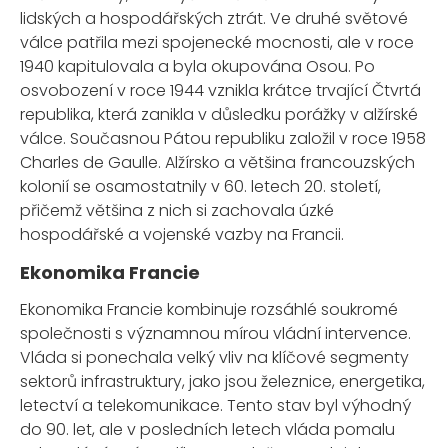
lidských a hospodářských ztrát. Ve druhé světové
válce patřila mezi spojenecké mocnosti, ale v roce
1940 kapitulovala a byla okupována Osou. Po
osvobození v roce 1944 vznikla krátce trvající Čtvrtá
republika, která zanikla v důsledku porážky v alžírské
válce. Současnou Pátou republiku založil v roce 1958
Charles de Gaulle. Alžírsko a většina francouzských
kolonií se osamostatnily v 60. letech 20. století,
přičemž většina z nich si zachovala úzké
hospodářské a vojenské vazby na Francii.
Ekonomika Francie
Ekonomika Francie kombinuje rozsáhlé soukromé
společnosti s významnou mírou vládní intervence.
Vláda si ponechala velký vliv na klíčové segmenty
sektorů infrastruktury, jako jsou železnice, energetika,
letectví a telekomunikace. Tento stav byl výhodný
do 90. let, ale v posledních letech vláda pomalu