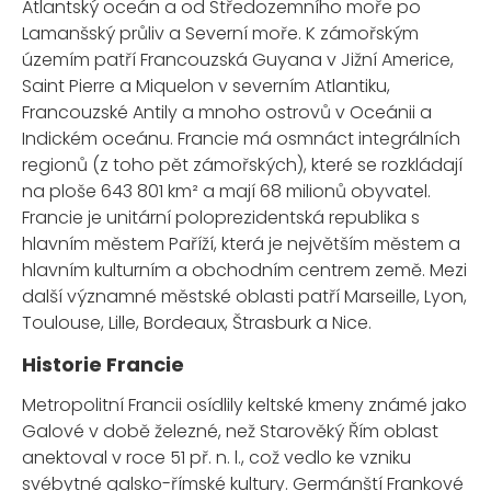
Atlantský oceán a od Středozemního moře po
Lamanšský průliv a Severní moře. K zámořským
územím patří Francouzská Guyana v Jižní Americe,
Saint Pierre a Miquelon v severním Atlantiku,
Francouzské Antily a mnoho ostrovů v Oceánii a
Indickém oceánu. Francie má osmnáct integrálních
regionů (z toho pět zámořských), které se rozkládají
na ploše 643 801 km² a mají 68 milionů obyvatel.
Francie je unitární poloprezidentská republika s
hlavním městem Paříží, která je největším městem a
hlavním kulturním a obchodním centrem země. Mezi
další významné městské oblasti patří Marseille, Lyon,
Toulouse, Lille, Bordeaux, Štrasburk a Nice.
Historie Francie
Metropolitní Francii osídlily keltské kmeny známé jako
Galové v době železné, než Starověký Řím oblast
anektoval v roce 51 př. n. l., což vedlo ke vzniku
svébytné galsko-římské kultury. Germánští Frankové