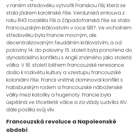
v raném středověku vytvořili Franskou říši, která se
stala jádrem karolinské říše. Verdunská smlouva z
roku 843 rozdělila říši a Západofranská říše se stala
Francouzským královstvím v roce 987. Ve vrcholném
středověku byla Francie mocným, ale
decentralizovaným feudálním královstvím, a od
poloviny 14. do poloviny 15. století byla ponořena do
dynastického konfliktu s Anglií známého jako stoletá
válka. V 16. století během francouzské renesance
došlo k rozkvětu kultury a vzestupu francouzské
koloniální říše. Francii vnitřně dominoval konflikt s
habsburským rodem a francouzské náboženské
války mezi katolíky a hugenoty. Francie byla
úspěšná ve třicetileté válce a za vlády Ludvíka XIV.
dále posílila svůj vliv.
Francouzská revoluce a Napoleonské
období