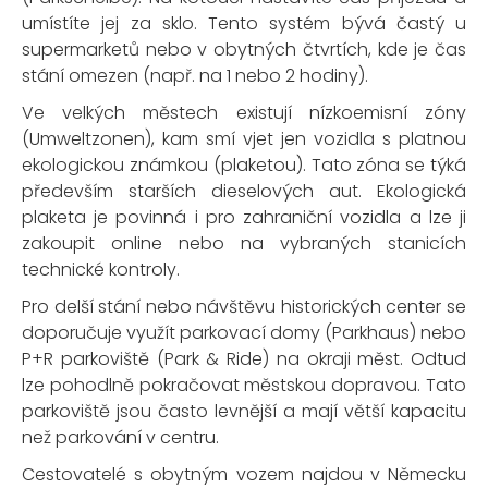
umístíte jej za sklo. Tento systém bývá častý u
supermarketů nebo v obytných čtvrtích, kde je čas
stání omezen (např. na 1 nebo 2 hodiny).
Ve velkých městech existují nízkoemisní zóny
(Umweltzonen), kam smí vjet jen vozidla s platnou
ekologickou známkou (plaketou). Tato zóna se týká
především starších dieselových aut. Ekologická
plaketa je povinná i pro zahraniční vozidla a lze ji
zakoupit online nebo na vybraných stanicích
technické kontroly.
Pro delší stání nebo návštěvu historických center se
doporučuje využít parkovací domy (Parkhaus) nebo
P+R parkoviště (Park & Ride) na okraji měst. Odtud
lze pohodlně pokračovat městskou dopravou. Tato
parkoviště jsou často levnější a mají větší kapacitu
než parkování v centru.
Cestovatelé s obytným vozem najdou v Německu