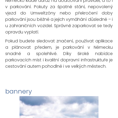
Německo klade důraz na dodržování pravidel, a to i
v parkování. Pokuty za špatné stání, nepovolený
vjezd do Umweltzóny nebo překročení doby
parkování jsou běžné a jejich vymáhání důsledné – i
u zahraničních vozidel. Správně zaparkovat se tedy
opravdu vyplatí.
Pokud budete sledovat značení, používat aplikace
a plánovat předem, je parkování v Německu
snadné a spolehlivé. Díky široké nabídce
parkovacích míst i kvalitní dopravní infrastruktuře je
cestování autem pohodlné i ve velkých městech.
bannery