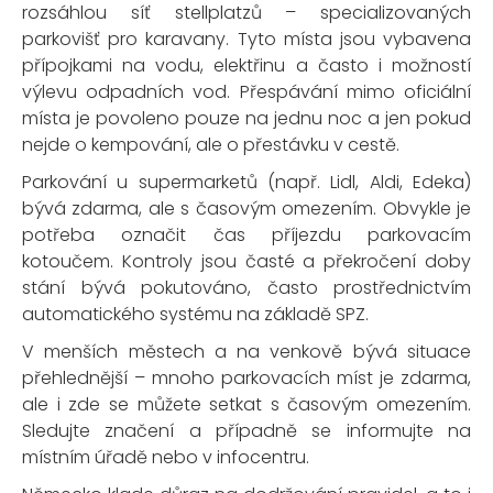
rozsáhlou síť stellplatzů – specializovaných
parkovišť pro karavany. Tyto místa jsou vybavena
přípojkami na vodu, elektřinu a často i možností
výlevu odpadních vod. Přespávání mimo oficiální
místa je povoleno pouze na jednu noc a jen pokud
nejde o kempování, ale o přestávku v cestě.
Parkování u supermarketů (např. Lidl, Aldi, Edeka)
bývá zdarma, ale s časovým omezením. Obvykle je
potřeba označit čas příjezdu parkovacím
kotoučem. Kontroly jsou časté a překročení doby
stání bývá pokutováno, často prostřednictvím
automatického systému na základě SPZ.
V menších městech a na venkově bývá situace
přehlednější – mnoho parkovacích míst je zdarma,
ale i zde se můžete setkat s časovým omezením.
Sledujte značení a případně se informujte na
místním úřadě nebo v infocentru.