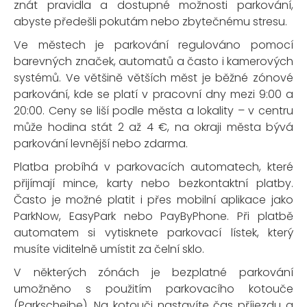
znát pravidla a dostupné možnosti parkování,
abyste předešli pokutám nebo zbytečnému stresu.
Ve městech je parkování regulováno pomocí
barevných značek, automatů a často i kamerových
systémů. Ve většině větších měst je běžné zónové
parkování, kde se platí v pracovní dny mezi 9:00 a
20:00. Ceny se liší podle města a lokality – v centru
může hodina stát 2 až 4 €, na okraji města bývá
parkování levnější nebo zdarma.
Platba probíhá v parkovacích automatech, které
přijímají mince, karty nebo bezkontaktní platby.
Často je možné platit i přes mobilní aplikace jako
ParkNow, EasyPark nebo PayByPhone. Při platbě
automatem si vytisknete parkovací lístek, který
musíte viditelně umístit za čelní sklo.
V některých zónách je bezplatné parkování
umožněno s použitím parkovacího kotouče
(Parkscheibe). Na kotouči nastavíte čas příjezdu a