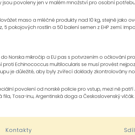
éky jsou povoleny jen v malém množství pro osobní potřebu
dovážet maso a mléčné produkty nad 10 kg, stejně jako ov
hlíz, 5 pokojových rostlin a 50 balení semen z EHP zemí. Imp
pu do Norska mikročip a EU pas s potvrzením o očkování proti
 proti Echinococcus multilocularis se musí provést nejpoz
pu je důležité, aby byly zvířecí doklady zkontrolovány no
eciální povolení od norské policie pro vstup, mezi ně patří
lská fila, Tosa-inu, Argentinská doga a Československý vlčák.
Kontakty
Sdí