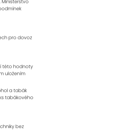
 Ministerstvo
 podmínek
ech pro dovoz
í této hodnoty
ým uložením
ohol a tabák
00 ks tabákového
echniky bez