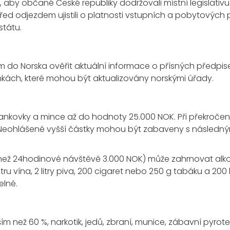
, aby občané České republiky dodržovali místní legislativu.
ed odjezdem ujistili o platnosti vstupních a pobytových
státu.
o Norska ověřit aktuální informace o přísných předpis
ánkách, které mohou být aktualizovány norskými úřady.
ankovky a mince až do hodnoty 25.000 NOK. Při překročen
i. Neohlášené vyšší částky mohou být zabaveny s následn
í než 24hodinové návštěvě 3.000 NOK) může zahrnovat alk
,5 litru vína, 2 litry piva, 200 cigaret nebo 250 g tabáku a 2
elné.
 než 60 %, narkotik, jedů, zbraní, munice, zábavní pyrot