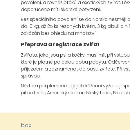
povolení, a rovněž ptáků a exotických zvířat. L
doporučeno mít lékařské potvrzení.
Bez speciálního povolení se do Norska nesmějí 
do 10 kg, až 25 ks řezaných květin, 3 kg cibulí a 
zakázán bez ohledu na množství.
Přeprava a registrace zvířat
Zvířata, jako jsou psi a kočky, musí mít při vstu
které je platné po celou dobu pobytu. Odčervení
příjezdem a zaznamenat do pasu zvířete. Při vstu
správou.
Některá psí plemena a jejich kříženci vyžadují sp
pitbulteriér, Americký staffordšírský teriér, Brazi
box