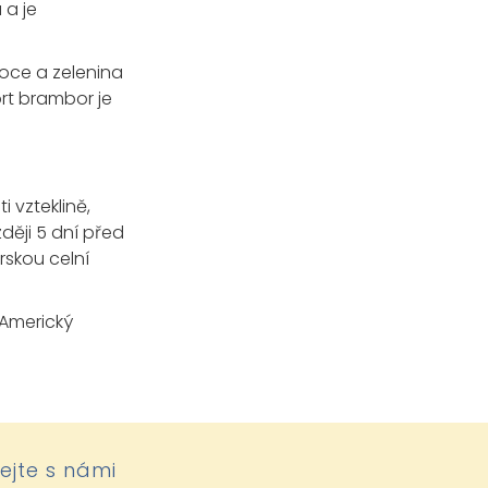
 a je
oce a zelenina
ort brambor je
 vzteklině,
ději 5 dní před
rskou celní
 Americký
lejte s námi