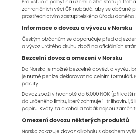
Pro vstup a pobyt na území cizího státu je třeba
zahraničních věcí ČR nabádá, aby se občané př
prostřednictvím zastupitelského úřadu daného 
Informace o dovozu a vývozu v Norsku
Českým občanům se doporučuje před odjezdem d
a vývoz určitého druhu zboží na oficiálních str
Bezcelní dovoz a omezení v Norsku
Do Norska je možné bezcelně dovézt a vyvézt b
je nutné peníze deklarovat na celním formulář
pokuty.
Dovoz zboží v hodnotě do 6.000 NOK (při kratš
do určeného limitu, který zahrnuje 1 litr lihovin, 1
papíru. Kvóty za alkohol a tabák nejsou zaměnit
Omezení dovozu některých produktů
Norsko zakazuje dovoz alkoholu s obsahem vyšším