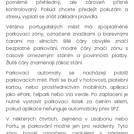
poměrně přehledný, ale zároveň přísně
kontrolovaný. Pokud chcete předejít pokutám a
stresu, vyplatí se znát základní pravidla.
Většina portugalských měst má zpoplatněné
parkovací zóny, označené značkami a barevnými
čarami na silnicích. Bílé čáry obvykle značí
bezplatné parkování, modré čáry značí zónu s
časově omezeným stáním a povinností platby.
Žluté čáry znamenají zákaz stání.
Parkovací automaty se nacházejí poblíž
parkovacích míst. Platí se buď v hotovosti, platební
kartou, nebo prostřednictvím mobilních aplikací
jako ePark, Telpark nebo Via Verde. Po zaplacení je
nutné vystavit parkovací lístek za čelním sklem,
pokud aplikace nefunguje automaticky přes SPZ.
V některých čtvrtích, zejména v Lisabonu nebo
Portu, je parkování možné jen pro rezidenty. Tyto
zóny bývají označeny cedulemi s nápisem