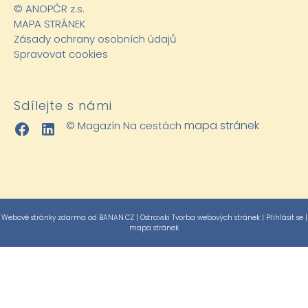
©
ANOPČR z.s.
MAPA STRÁNEK
Zásady ochrany osobních údajů
Spravovat cookies
Sdílejte s námi
mapa stránek
© Magazín Na cestách
Webové stránky zdarma
od
BANAN.CZ
|
Ostravski Tvorba webových stránek
|
Přihlásit se
|
mapa stránek