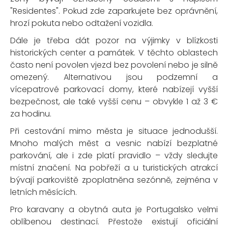
"Residentes". Pokud zde zaparkujete bez oprávnění,
hrozí pokuta nebo odtažení vozidla.
Dále je třeba dát pozor na výjimky v blízkosti
historických center a památek. V těchto oblastech
často není povolen vjezd bez povolení nebo je silně
omezený. Alternativou jsou podzemní a
vícepatrové parkovací domy, které nabízejí vyšší
bezpečnost, ale také vyšší cenu – obvykle 1 až 3 €
za hodinu.
Při cestování mimo města je situace jednodušší.
Mnoho malých měst a vesnic nabízí bezplatné
parkování, ale i zde platí pravidlo – vždy sledujte
místní značení. Na pobřeží a u turistických atrakcí
bývají parkoviště zpoplatněna sezónně, zejména v
letních měsících.
Pro karavany a obytná auta je Portugalsko velmi
oblíbenou destinací. Přestože existují oficiální