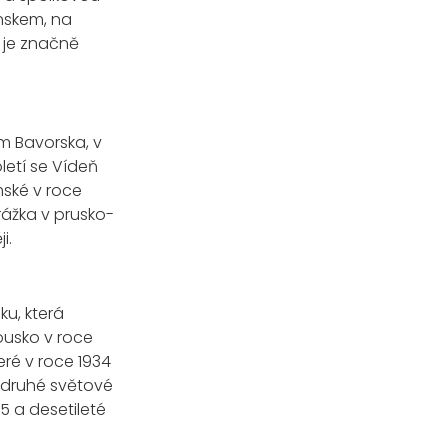
nskem, na
 je značně
m Bavorska, v
oletí se Vídeň
mské v roce
rážka v prusko-
i.
ku, která
ousko v roce
eré v roce 1934
m druhé světové
5 a desetileté