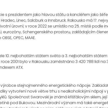
ie s prezidentem jako hlavou státu a kancléřem jako šéf
 Hradec, Linec, Salcburk a Innsbruck. Rakousko má 17. nejv
otní úrovní; v roce 2022 se umístilo na 25. místě podle in
EU, eurozóny, Schengenského prostoru, zakládajícím člen
ko OBSE, OPEC, MAAE.
le 10. nejbohatším státem světa a 3. nejbohatším státem 
roce 2001 bylo v Rakousku zaměstnáno 3 420 788 lidí na 
 indexem ATX.
, výrobce stejnojmenného energetického nápoje. Zakladat
íky vytvoření nové větve trhu s nealkoholickými nápoji v 
klů. Společnost Swarovski je známá křišťálovým sklem, její
Jiřetíně pod Bukovou. Mezinárodní význam má také energet