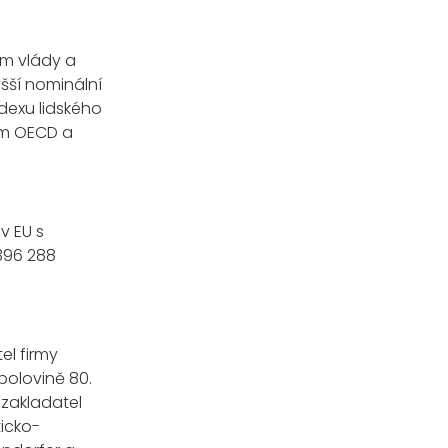
em vlády a
yšší nominální
dexu lidského
em OECD a
v EU s
396 288
el firmy
polovině 80.
 zakladatel
icko-