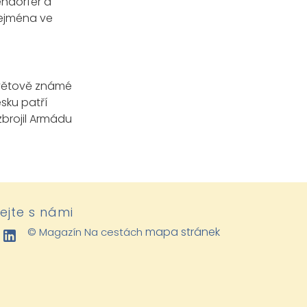
endorfer a
zejména ve
osvětově známé
sku patří
zbrojil Armádu
lejte s námi
mapa stránek
© Magazín Na cestách