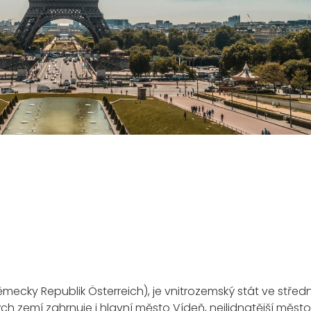
cky Republik Österreich), je vnitrozemský stát ve střední
h zemí zahrnuje i hlavní město Vídeň, nejlidnatější měst