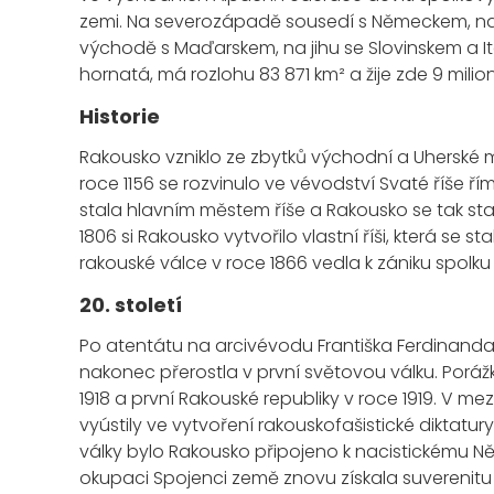
zemi. Na severozápadě sousedí s Německem, na
východě s Maďarskem, na jihu se Slovinskem a I
hornatá, má rozlohu 83 871 km² a žije zde 9 mil
Historie
Rakousko vzniklo ze zbytků východní a Uherské m
roce 1156 se rozvinulo ve vévodství Svaté říše řím
stala hlavním městem říše a Rakousko se tak st
1806 si Rakousko vytvořilo vlastní říši, která s
rakouské válce v roce 1866 vedla k zániku spolku
20. století
Po atentátu na arcivévodu Františka Ferdinanda d'E
nakonec přerostla v první světovou válku. Poráž
1918 a první Rakouské republiky v roce 1919. V m
vyústily ve vytvoření rakouskofašistické diktat
války bylo Rakousko připojeno k nacistickému Ně
okupaci Spojenci země znovu získala suverenitu a