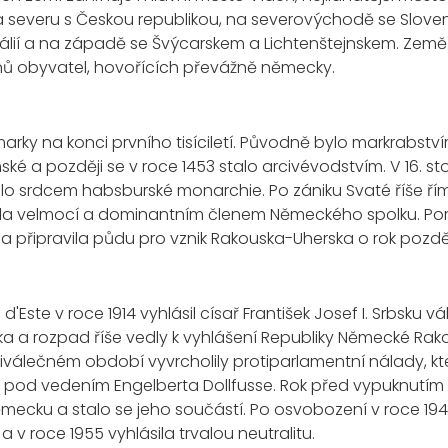
 severu s Českou republikou, na severovýchodě se Slove
tálií a na západě se Švýcarskem a Lichtenštejnskem. Země
ionů obyvatel, hovořících převážně německy.
arky na konci prvního tisíciletí. Původně bylo markrabství
ské a později se v roce 1453 stalo arcivévodstvím. V 16. st
alo srdcem habsburské monarchie. Po zániku Svaté říše ří
e stala velmocí a dominantním členem Německého spolku. Po
 a připravila půdu pro vznik Rakouska-Uherska o rok pozděj
ste v roce 1914 vyhlásil císař František Josef I. Srbsku vál
ka a rozpad říše vedly k vyhlášení Republiky Německé Rak
eziválečném období vyvrcholily protiparlamentní nálady, kt
ury pod vedením Engelberta Dollfusse. Rok před vypuknutí
mecku a stalo se jeho součástí. Po osvobození v roce 194
 v roce 1955 vyhlásila trvalou neutralitu.