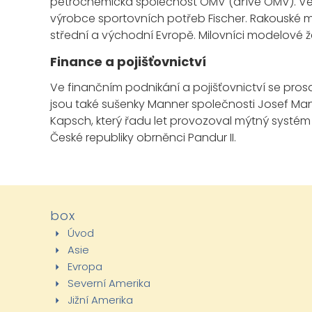
petrochemická společnost OMV (dříve ÖMV). Vel
výrobce sportovních potřeb Fischer. Rakouské ma
střední a východní Evropě. Milovníci modelové ž
Finance a pojišťovnictví
Ve finančním podnikání a pojišťovnictví se pros
jsou také sušenky Manner společnosti Josef Ma
Kapsch, který řadu let provozoval mýtný systém 
České republiky obrněnci Pandur II.
box
Úvod
Asie
Evropa
Severní Amerika
Jižní Amerika