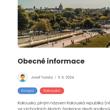
Obecné informace
Josef Turista
|
11. 5. 2024
Evropa
Rakousko
Rakousko, plným názvem Rakouská republika (něme
ve východních Alpách. Federace devíti spolkovýc