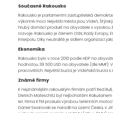
Současné Rakousko
Rakousko je parlamentní zastupitelská demokrac
výkonné moci. Největší města jsou Vídeň, Štýrský
hrubý domácí produkt na obyvatele s vysokou živ
rozvoje. Rakousko je členem OSN, Rady Evropy, 
Interpolu. Díky neutralitě je sídlem organizací ja
Ekonomika
Rakousko bylo v roce 2010 podle HDP na obyvate
hodnotou 39 500 USD na obyvatele (dle MMF). V 
pracovištích. Největší burza je Vídeňská burza s
Známé firmy
K nejznámějším rakouským firmám patří Red Bull
Dietrich Mateschitz byl nejbohatším Rakušanem d
let. Firma KTM proslula výrobou terénních motocy
Daniel Swarovski se narodil na území Česka, v 