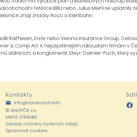
kou tradici má výrobce pian a klávesových nástrojů Bös
loobchodní řetězce Billa nebo Julius Meinl se uplatnily 
eleznice znají značky Roco a Kleinbahn.
adili Raiffeisen, Erste nebo Vienna Insurance Group. Cel
nner & Comp AG. K nejúspěšnějším rakouským firmám v Če
na dálnicích, a konglomerát Steyr-Daimler-Puch, který vy
Kontakty
Sdí
info@nacestach.info
©
ANOPČR z.s.
MAPA STRÁNEK
Zásady ochrany osobních údajů
Spravovat cookies