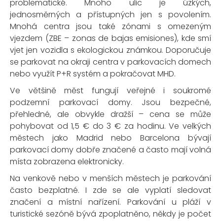
problematické. Mnoho ulic je úzkých,
jednosměrných a přístupných jen s povolením.
Mnohá centra jsou také zónami s omezeným
vjezdem (ZBE – zonas de bajas emisiones), kde smí
vjet jen vozidla s ekologickou známkou. Doporučuje
se parkovat na okraji centra v
parkovacích domech
nebo využít
P+R
systém a pokračovat MHD.
Ve většině měst fungují veřejné i soukromé
podzemní parkovací domy. Jsou bezpečné,
přehledné, ale obvykle dražší – cena se může
pohybovat od 1,5 € do 3 € za hodinu. Ve velkých
městech jako Madrid nebo Barcelona bývají
parkovací domy dobře značené a často mají volná
místa zobrazena elektronicky.
Na venkově nebo v menších městech je parkování
často bezplatné. I zde se ale vyplatí sledovat
značení a místní nařízení. Parkování u pláží v
turistické sezóně bývá zpoplatněno, někdy je počet