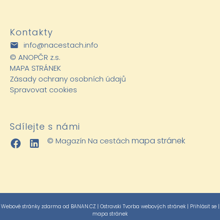
Kontakty
info@nacestach.info
©
ANOPČR z.s.
MAPA STRÁNEK
Zásady ochrany osobních údajů
Spravovat cookies
Sdílejte s námi
mapa stránek
© Magazín Na cestách
Webové stránky zdarma
od
BANAN.CZ
|
Ostravski Tvorba webových stránek
|
Přihlásit se
|
mapa stránek