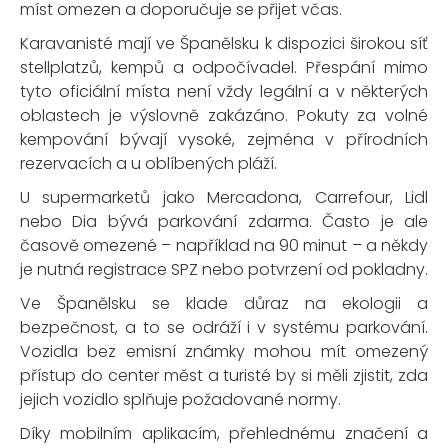
míst omezen a doporučuje se přijet včas.
Karavanisté mají ve Španělsku k dispozici širokou síť
stellplatzů
, kempů a odpočívadel. Přespání mimo
tyto oficiální místa není vždy legální a v některých
oblastech je výslovně zakázáno. Pokuty za volné
kempování bývají vysoké, zejména v přírodních
rezervacích a u oblíbených pláží.
U supermarketů jako Mercadona, Carrefour, Lidl
nebo Dia bývá parkování zdarma. Často je ale
časově omezené – například na 90 minut – a někdy
je nutná registrace SPZ nebo potvrzení od pokladny.
Ve Španělsku se klade důraz na ekologii a
bezpečnost, a to se odráží i v systému parkování.
Vozidla bez emisní známky mohou mít omezený
přístup do center měst a turisté by si měli zjistit, zda
jejich vozidlo splňuje požadované normy.
Díky mobilním aplikacím, přehlednému značení a