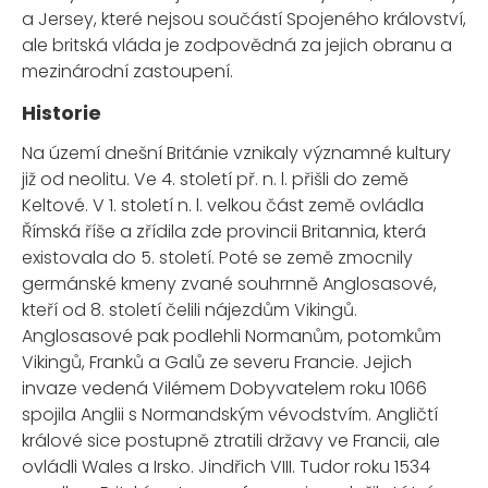
a Jersey, které nejsou součástí Spojeného království,
ale britská vláda je zodpovědná za jejich obranu a
mezinárodní zastoupení.
Historie
Na území dnešní Británie vznikaly významné kultury
již od neolitu. Ve 4. století př. n. l. přišli do země
Keltové. V 1. století n. l. velkou část země ovládla
Římská říše a zřídila zde provincii Britannia, která
existovala do 5. století. Poté se země zmocnily
germánské kmeny zvané souhrnně Anglosasové,
kteří od 8. století čelili nájezdům Vikingů.
Anglosasové pak podlehli Normanům, potomkům
Vikingů, Franků a Galů ze severu Francie. Jejich
invaze vedená Vilémem Dobyvatelem roku 1066
spojila Anglii s Normandským vévodstvím. Angličtí
králové sice postupně ztratili državy ve Francii, ale
ovládli Wales a Irsko. Jindřich VIII. Tudor roku 1534