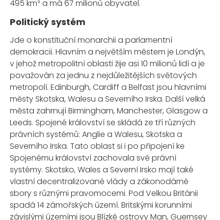
495 km² a má 67 milionů obyvatel.
Politický systém
Jde o konstituční monarchii a parlamentní
demokracii. Hlavním a největším městem je Londýn,
v jehož metropolitní oblasti žije asi 10 milionů lidí a je
považován za jednu z nejdůležitějších světových
metropolí. Edinburgh, Cardiff a Belfast jsou hlavními
městy Skotska, Walesu a Severního Irska. Další velká
města zahrnují Birmingham, Manchester, Glasgow a
Leeds. Spojené království se skládá ze tří různých
právních systémů: Anglie a Walesu, Skotska a
Severního Irska. Tato oblast si i po připojení ke
Spojenému království zachovala své právní
systémy. Skotsko, Wales a Severní Irsko mají také
vlastní decentralizované vlády a zákonodárné
sbory s různými pravomocemi. Pod Velkou Británii
spadá 14 zámořských území. Britskými korunními
závislými územími jsou Blízké ostrovy Man, Guernsey