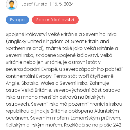
Josef Turista
|
15. 5. 2024
Evropa
Spojené království
Spojené království Velké Británie a Severního Irska
(anglicky United Kingdom of Great Britain and
Northern Ireland), známé také jako Velká Británie a
Severní Irsko, zkráceně Spojené království, Velká
Británie nebo jen Británie, je ostrovní stát v
severozápadní Evropě, u severozápadního pobřeží
kontinentální Evropy. Tento stát tvoří čtyři země:
Anglie, Skotsko, Wales a Severní Irsko. Zahrnuje
ostrov Velká Británie, severovýchodní část ostrova
Irsko a mnoho menších ostrovů na Britských
ostrovech. Severní Irsko má pozemní hranici s Irskou
republikou a jinak je Británie obklopena Atlantským
oceánem, Severním mořem, Lamanšským průlivem,
Keltským a Irským mořem. Rozkládá se na ploše 242