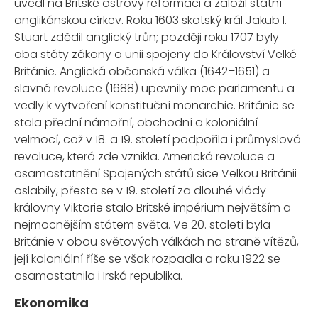
uvedl na Britské ostrovy reformaci a založil státní
anglikánskou církev. Roku 1603 skotský král Jakub I.
Stuart zdědil anglický trůn; později roku 1707 byly
oba státy zákony o unii spojeny do Království Velké
Británie. Anglická občanská válka (1642–1651) a
slavná revoluce (1688) upevnily moc parlamentu a
vedly k vytvoření konstituční monarchie. Británie se
stala přední námořní, obchodní a koloniální
velmocí, což v 18. a 19. století podpořila i průmyslová
revoluce, která zde vznikla. Americká revoluce a
osamostatnění Spojených států sice Velkou Británii
oslabily, přesto se v 19. století za dlouhé vlády
královny Viktorie stalo Britské impérium největším a
nejmocnějším státem světa. Ve 20. století byla
Británie v obou světových válkách na straně vítězů,
její koloniální říše se však rozpadla a roku 1922 se
osamostatnila i Irská republika.
Ekonomika