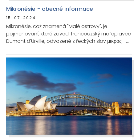
Mikronésie - obecné informace
15. 07. 2024
Mikronésie, což znamená "Malé ostrovy", je
pojmenování, které zavedl francouzský mořeplavec
Dumont d'Urville, odvozené z řeckých slov μικρός –
mikros „malý“ a νῆσος – nésos „ostrov“.