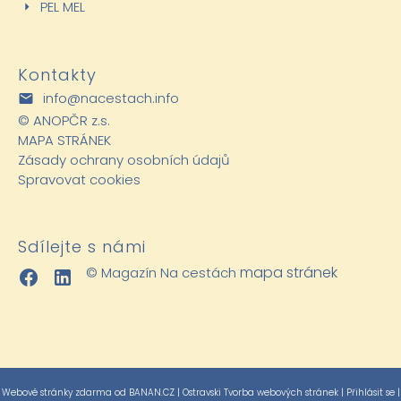
PEL MEL
Kontakty
info@nacestach.info
©
ANOPČR z.s.
MAPA STRÁNEK
Zásady ochrany osobních údajů
Spravovat cookies
Sdílejte s námi
mapa stránek
© Magazín Na cestách
Webové stránky zdarma
od
BANAN.CZ
|
Ostravski Tvorba webových stránek
|
Přihlásit se
|