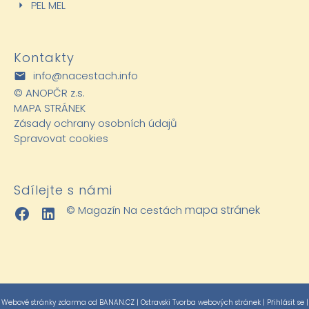
PEL MEL
Kontakty
info@nacestach.info
©
ANOPČR z.s.
MAPA STRÁNEK
Zásady ochrany osobních údajů
Spravovat cookies
Sdílejte s námi
mapa stránek
© Magazín Na cestách
Webové stránky zdarma
od
BANAN.CZ
|
Ostravski Tvorba webových stránek
|
Přihlásit se
|