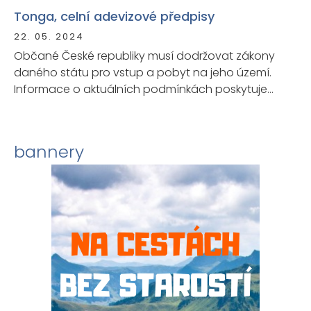
Tonga, celní adevizové předpisy
22. 05. 2024
Občané České republiky musí dodržovat zákony
daného státu pro vstup a pobyt na jeho území.
Informace o aktuálních podmínkách poskytuje
příslušný zastupitelský úřad státu. Ministerstvo
zahraničních věcí ČR doporučuje občanům, aby se
před plánovanou cestou u zastupitelského úřadu
bannery
cílové země informovali o možných změnách
vstupních a pobytových podmínek.