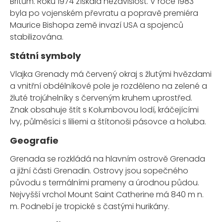
Britům. Roku 1974 získala nezávislost. V roce 1983
byla po vojenském převratu a popravě premiéra
Maurice Bishopa země invazí USA a spojenců
stabilizována.
Státní symboly
Vlajka Grenady má červený okraj s žlutými hvězdami
a vnitřní obdélníkové pole je rozděleno na zelené a
žluté trojúhelníky s červeným kruhem uprostřed.
Znak obsahuje štít s Kolumbovou lodí, kráčejícími
lvy, půlměsíci s liliemi a štítonoši pásovce a holuba.
Geografie
Grenada se rozkládá na hlavním ostrově Grenada
a jižní části Grenadin. Ostrovy jsou sopečného
původu s termálními prameny a úrodnou půdou.
Nejvyšší vrchol Mount Saint Catherine má 840 m n.
m. Podnebí je tropické s častými hurikány.