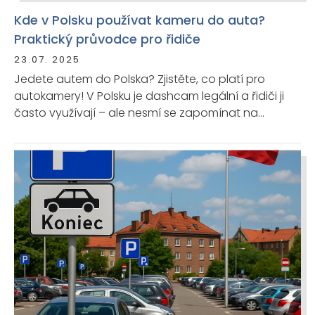
Kde v Polsku používat kameru do auta?
Praktický průvodce pro řidiče
23.07. 2025
Jedete autem do Polska? Zjistěte, co platí pro
autokamery! V Polsku je dashcam legální a řidiči ji
často využívají – ale nesmí se zapomínat na
důležitá pravidla ochrany soukromí.