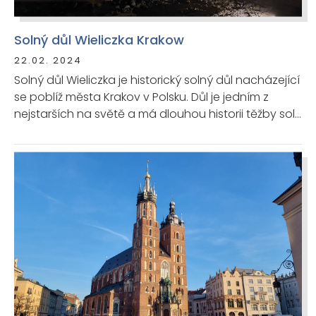
Solný důl Wieliczka Krakow
22.02. 2024
Solný důl Wieliczka je historický solný důl nacházející
se poblíž města Krakov v Polsku. Důl je jedním z
nejstarších na světě a má dlouhou historii těžby soli,
která sahá až do 13. století. Název "Wieliczka" je
odvozen od polského slova "wielki", což znamená
"velký".