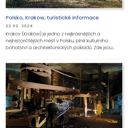
Polsko, Krakow, turistické informace
22.02. 2024
Krakov (Kraków) je jedno z nejkrásnějších a
nejhistoričtějších měst v Polsku, plné kulturního
bohatství a architektonických pokladů. Zde jsou
některé z turisticky zajímavých míst a atrakcí v
Krakově