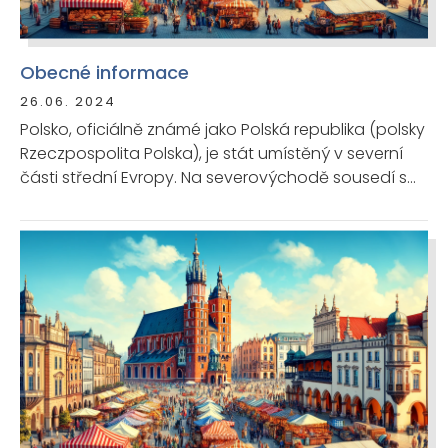
Obecné informace
26.06. 2024
Polsko, oficiálně známé jako Polská republika (polsky
Rzeczpospolita Polska), je stát umístěný v severní
části střední Evropy. Na severovýchodě sousedí s
Litvou a Ruskem, na východě s Běloruskem a
Ukrajinou, na jihu se Slovenskem a Českem a na
západě s Německem. Má také námořní hranice s
Dánskem a Švédskem.