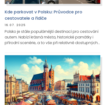
Kde parkovat v Polsku: Průvodce pro
cestovatele a řidiče
16.07. 2025
Polsko je stále populárnější destinací pro cestování
autem. Nabízí krásná města, historické památky i
přírodní scenérie, a to vše při relativně dostupných
cenách. Přesto je dobré se předem seznámit s tím,
jak v Polsku funguje parkování, abyste předešli
pokutám nebo nepříjemným situacím.