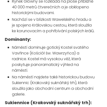
Rynek Glówny se rozkládá na ploše přibližně
40 000 metrů čtverečních a je obklopeno
historickými budovami.
Nachází se v blízkosti Wawelského hradu a
je spojeno Královskou cestou, která sloužila
ke korunovacím a pohřbívání polských králů.
Dominanty:
Náměstí dominuje gotický Kostel svatého
Vavřince (Kościół św. Wawrzyńca) a
radnice. Kostel má vysokou věž, která
poskytuje panoramatický výhled na
náměstí.
Na náměstí najdete také historickou budovu
Sukiennic (Krakovský suknářský trh), která
sloužila jako obchodní centrum a obchodní
galerie.
Sukiennice (Krakovský suknářský trh):